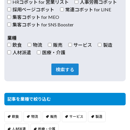
HRコボット for 営業リスト
人事労務コボット
採用ページコボット
常連コボット for LINE
集客コボット for MEO
集客コボット for SNS Booster
業種
飲食
物流
販売
サービス
製造
人材派遣
医療・介護
検索する
記事を業種で絞り込む
飲食
物流
販売
サービス
製造
人材派遣
医療・介護