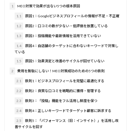
1
MEO対策で効果が出ない5つの根本原因
1.1
原因1：Googleビジネスプロフィールの情報が不足・不正確
1.2
原因2：口コミの数が少ない・低評価を放置している
1.3
原因3：投稿機能や最新情報を活用できていない
1.4
原因4：自店舗のターゲットに合わないキーワードで対策し
ている
1.5
原因5：効果測定と改善のサイクルが回せていない
2
費用を無駄にしない！MEO対策成功のための5つの鉄則
2.1
鉄則1：ビジネスプロフィールを完璧に最適化する
2.2
鉄則2：良質な口コミを戦略的に獲得・管理する
2.3
鉄則3：「投稿」機能をフル活用し鮮度を保つ
2.4
鉄則4：正しいキーワードでターゲット顧客に訴求する
2.5
鉄則5：「パフォーマンス（旧：インサイト）」を活用し改
善サイクルを回す