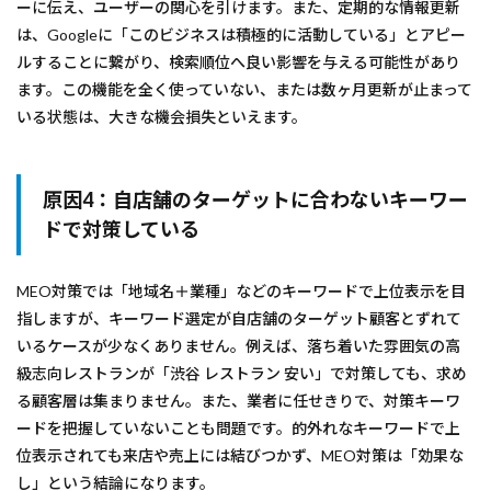
ーに伝え、ユーザーの関心を引けます。また、定期的な情報更新
は、Googleに「このビジネスは積極的に活動している」とアピー
ルすることに繋がり、検索順位へ良い影響を与える可能性があり
ます。この機能を全く使っていない、または数ヶ月更新が止まって
いる状態は、大きな機会損失といえます。
原因4：自店舗のターゲットに合わないキーワー
ドで対策している
MEO対策では「地域名＋業種」などのキーワードで上位表示を目
指しますが、キーワード選定が自店舗のターゲット顧客とずれて
いるケースが少なくありません。例えば、落ち着いた雰囲気の高
級志向レストランが「渋谷 レストラン 安い」で対策しても、求め
る顧客層は集まりません。また、業者に任せきりで、対策キーワ
ードを把握していないことも問題です。的外れなキーワードで上
位表示されても来店や売上には結びつかず、MEO対策は「効果な
し」という結論になります。