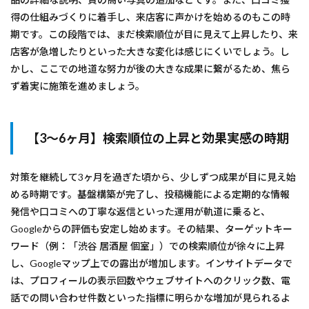
得の仕組みづくりに着手し、来店客に声かけを始めるのもこの時
期です。この段階では、まだ検索順位が目に見えて上昇したり、来
店客が急増したりといった大きな変化は感じにくいでしょう。し
かし、ここでの地道な努力が後の大きな成果に繋がるため、焦ら
ず着実に施策を進めましょう。
【3〜6ヶ月】検索順位の上昇と効果実感の時期
対策を継続して3ヶ月を過ぎた頃から、少しずつ成果が目に見え始
める時期です。基盤構築が完了し、投稿機能による定期的な情報
発信や口コミへの丁寧な返信といった運用が軌道に乗ると、
Googleからの評価も安定し始めます。その結果、ターゲットキー
ワード（例：「渋谷 居酒屋 個室」）での検索順位が徐々に上昇
し、Googleマップ上での露出が増加します。インサイトデータで
は、プロフィールの表示回数やウェブサイトへのクリック数、電
話での問い合わせ件数といった指標に明らかな増加が見られるよ