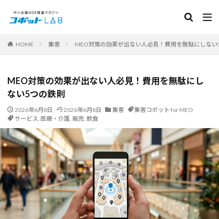
カテゴリー
HOME
集客
MEO対策の効果が出ない人必見！費用を無駄にしない
サービス
MEO対策の効果が出ない人必見！費用を無駄にし
面接コボット for アルバイト
HRコボット for 応募対応
ない5つの鉄則
HRコボット for 営業リスト
人事労務コボット
2026年6月8日
2026年6月8日
集客
集客コボット for MEO
サービス
,
医療・介護
,
販売
,
飲食
採用ページコボット
常連コボット for LINE
集客コボット for MEO
集客コボット for SNS Booster
PICKUP
検索