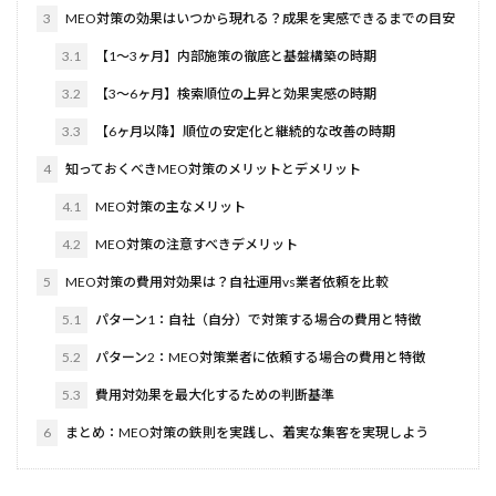
3
MEO対策の効果はいつから現れる？成果を実感できるまでの目安
3.1
【1〜3ヶ月】内部施策の徹底と基盤構築の時期
3.2
【3〜6ヶ月】検索順位の上昇と効果実感の時期
3.3
【6ヶ月以降】順位の安定化と継続的な改善の時期
4
知っておくべきMEO対策のメリットとデメリット
4.1
MEO対策の主なメリット
4.2
MEO対策の注意すべきデメリット
5
MEO対策の費用対効果は？自社運用vs業者依頼を比較
5.1
パターン1：自社（自分）で対策する場合の費用と特徴
5.2
パターン2：MEO対策業者に依頼する場合の費用と特徴
5.3
費用対効果を最大化するための判断基準
6
まとめ：MEO対策の鉄則を実践し、着実な集客を実現しよう