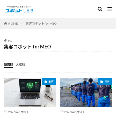
カテゴリー
HOME
集客コボット for MEO
サービス
TAG
集客コボット for MEO
面接コボット for アルバイト
HRコボット for 応募対応
HRコボット for 営業リスト
人事労務コボット
採用ページコボット
常連コボット for LINE
新着順
人気順
集客コボット for MEO
集客コボット for SNS Booster
PICKUP
集客
事例
検索
2026年8月3日
2026年8月5日