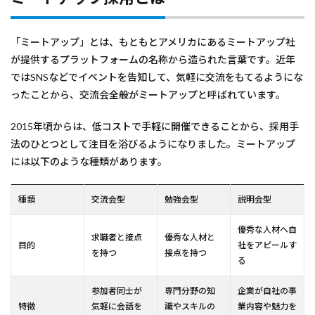
「ミートアップ」とは、もともとアメリカにあるミートアップ社
が提供するプラットフォームの名称から造られた言葉です。近年
ではSNSなどでイベントを告知して、気軽に交流をもてるようにな
ったことから、交流会全般がミートアップと呼ばれています。
2015年頃からは、低コストで手軽に開催できることから、採用手
法のひとつとして注目を浴びるようになりました。ミートアップ
には以下のような種類があります。
種類
交流会型
勉強会型
説明会型
優秀な人材へ自
求職者と接点
優秀な人材と
目的
社をアピールす
を持つ
接点を持つ
る
参加者同士が
専門分野の知
企業が自社の事
特徴
気軽に会話を
識やスキルの
業内容や魅力を