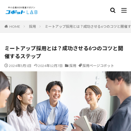
カテゴリー
HOME
採用
ミートアップ採用とは？成功させる6つのコツと開催
サービス
ミートアップ採用とは？成功させる6つのコツと開
面接コボット for アルバイト
HRコボット for 応募対応
催するステップ
HRコボット for 営業リスト
人事労務コボット
2024年5月1日
2024年12月7日
採用
採用ページコボット
採用ページコボット
常連コボット for LINE
集客コボット for MEO
集客コボット for SNS Booster
PICKUP
検索