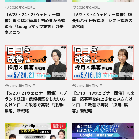
2026年6月29日
2026年6月5日
【6/23・24・25ウェビナー開
【6/2・3・4ウェビナー開催】店
催】驚くほど簡単！初心者から始
長もバイトも喜ぶ シフト管理の
める「Googleマップ集客」の基
新常識
本とコツ
2026年5月26日
2026年5月26日
【5/20・21ウェビナー開催】＜ブ
【5/18・19ウェビナー開催】＜来
ランド認知・信頼構築をしたい方
店・応募率を向上させたい方向け
向け＞口コミ改善で実現 「採用×
＞口コミ改善で実現 「採用×集
集客」新戦略
客」新戦略