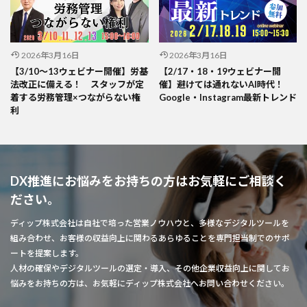
2026年3月16日
2026年3月16日
【3/10～13ウェビナー開催】労基
【2/17・18・19ウェビナー開
法改正に備える！ スタッフが定
催】避けては通れないAI時代！
着する労務管理×つながらない権
Google・Instagram最新トレンド
利
DX推進にお悩みをお持ちの方はお気軽にご相談く
ださい。
ディップ株式会社は自社で培った営業ノウハウと、多様なデジタルツールを
組み合わせ、お客様の収益向上に関わるあらゆることを専門担当制でのサポ
ートを提案します。
人材の確保やデジタルツールの選定・導入、その他企業収益向上に関してお
悩みをお持ちの方は、お気軽にディップ株式会社へお問い合わせください。