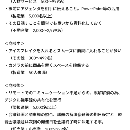
（人材サービス 500～999名）
・事前にアジェンダを相手に伝えること。PowerPoint等の活用
（製造業 5,000名以上）
・その日話すことを簡単でも良いから資料化しておく
（不動産業 2,000～2,999名）
＜商談中＞
・アイスブレイクを入れるとスムーズに商談に入れることが多い
（その他 300～499名）
・カメラの前に商品を置くスペースを確保する
（製造業 50人未満）
＜商談後＞
・リモートでのコミュニケーション不足からの、誤解解消の為、
デジタル議事録の共有化を実行
（情報通信 5,000名以上）
・会議録画と議事録の照合、議題の解決宿題等の期日設定と 継
続会議議題は次回の開催日を会議終了時に決定する事。
（卸売業・小売業 100～299名）