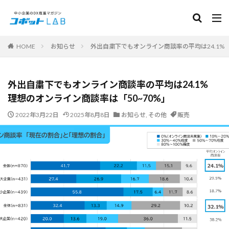
カテゴリー
HOME
お知らせ
外出自粛下でもオンライン商談率の平均は24.1% 
サービス
外出自粛下でもオンライン商談率の平均は24.1%
面接コボット for アルバイト
HRコボット for 応募対応
理想のオンライン商談率は「50~70%」
HRコボット for 営業リスト
人事労務コボット
2022年3月22日
2025年8月8日
お知らせ
,
その他
販売
採用ページコボット
常連コボット for LINE
集客コボット for MEO
集客コボット for SNS Booster
PICKUP
検索